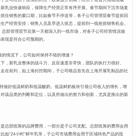
，新乳业快速响应，保障生产经营正常有序开展。春节期间下沉市场复
，抓住销售的窗口期，比如春节不停送等，各子公司管理层春节提前回
整生产经营安排；销售人员及早进入状态，提前到一线抢抓销售机会。
，总部管理层节后第一天都深入到一线市场，对各子公司经营情况做
的表现是符合公司预期的。
难的情况下，公司如何保持不错的增速？
，新乳业整体的战斗力、反应速度非常快，团队的执行力很好。
在前列，如上海封控期间，子公司唯品首先在上海开展乳制品的社
。
持做好低温鲜奶和低温酸奶。低温鲜奶板块引领公司收入的增长，增
司对该品类的判断和定位，以及所做出的努力和创新，尤其是推出的新
总部统筹的品牌费用，一部分是子公司支配。总部统筹的费用会用
比如“24小时”鲜牛乳等，子公司市场费用会用于区域特色产品的投