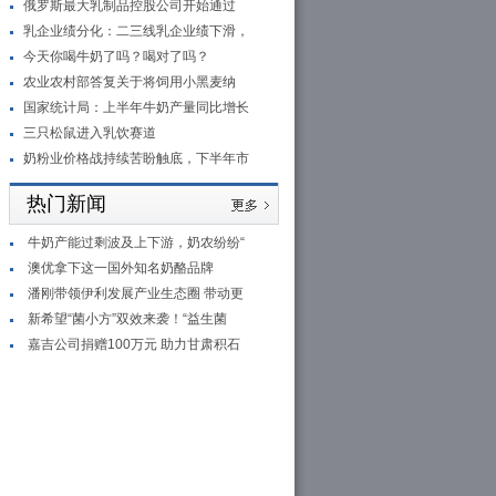
俄罗斯最大乳制品控股公司开始通过
乳企业绩分化：二三线乳企业绩下滑，
今天你喝牛奶了吗？喝对了吗？
农业农村部答复关于将饲用小黑麦纳
国家统计局：上半年牛奶产量同比增长
三只松鼠进入乳饮赛道
奶粉业价格战持续苦盼触底，下半年市
热门新闻
牛奶产能过剩波及上下游，奶农纷纷“
澳优拿下这一国外知名奶酪品牌
潘刚带领伊利发展产业生态圈 带动更
新希望“菌小方”双效来袭！“益生菌
嘉吉公司捐赠100万元 助力甘肃积石