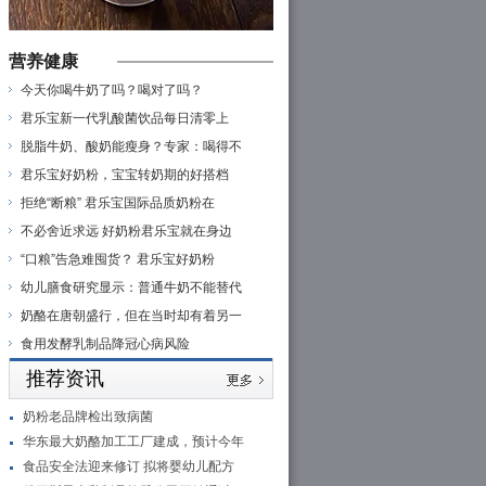
营养健康
今天你喝牛奶了吗？喝对了吗？
君乐宝新一代乳酸菌饮品每日清零上
脱脂牛奶、酸奶能瘦身？专家：喝得不
君乐宝好奶粉，宝宝转奶期的好搭档
拒绝“断粮” 君乐宝国际品质奶粉在
不必舍近求远 好奶粉君乐宝就在身边
“口粮”告急难囤货？ 君乐宝好奶粉
幼儿膳食研究显示：普通牛奶不能替代
奶酪在唐朝盛行，但在当时却有着另一
食用发酵乳制品降冠心病风险
推荐资讯
奶粉老品牌检出致病菌
华东最大奶酪加工工厂建成，预计今年
食品安全法迎来修订 拟将婴幼儿配方