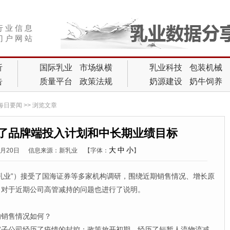
行 业 信 息
门 户 网 站
析
国际乳业
市场纵横
乳业科技
包装机械
告
质量平台
政策法规
奶源建设
奶牛饲养
每日要闻
>> 浏览文章
了品牌端投入计划和中长期业绩目标
大
中
小
2月20日
信息来源：新乳业
【字体：
】
业”）接受了国海证券等多家机构调研，围绕近期销售情况、增长原
，对于近期公司高管减持的问题也进行了说明。
销售情况如何？
公司经历了疫情的封控；政策放开初期，经历了短暂人流物流减