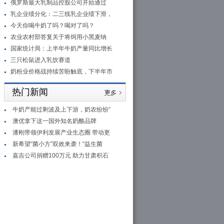
俄罗斯最大乳制品控股公司开始通过
乳企业绩分化：二三线乳企业绩下滑，
今天你喝牛奶了吗？喝对了吗？
农业农村部答复关于将饲用小黑麦纳
国家统计局：上半年牛奶产量同比增长
三只松鼠进入乳饮赛道
奶粉业价格战持续苦盼触底，下半年市
热门新闻
牛奶产能过剩波及上下游，奶农纷纷“
澳优拿下这一国外知名奶酪品牌
潘刚带领伊利发展产业生态圈 带动更
新希望“菌小方”双效来袭！“益生菌
嘉吉公司捐赠100万元 助力甘肃积石