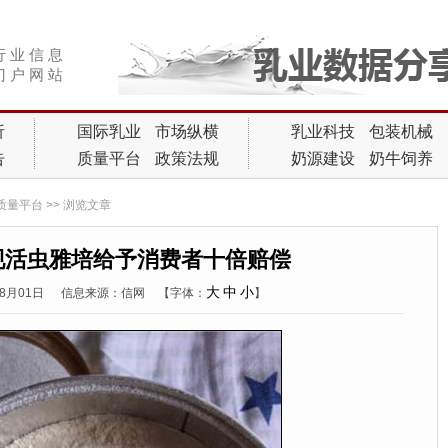
行 业 信 息
门 户 网 站
析
国际乳业
市场纵横
乳业科技
包装机械
告
质量平台
政策法规
奶源建设
奶牛饲养
质量平台
>> 浏览文章
现活虫雅培给予消费者十倍赔偿
大
中
小
08月01日
信息来源：信网
【字体：
】