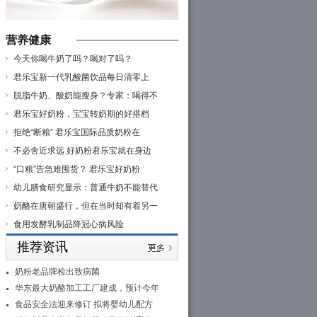
营养健康
今天你喝牛奶了吗？喝对了吗？
君乐宝新一代乳酸菌饮品每日清零上
脱脂牛奶、酸奶能瘦身？专家：喝得不
君乐宝好奶粉，宝宝转奶期的好搭档
拒绝“断粮” 君乐宝国际品质奶粉在
不必舍近求远 好奶粉君乐宝就在身边
“口粮”告急难囤货？ 君乐宝好奶粉
幼儿膳食研究显示：普通牛奶不能替代
奶酪在唐朝盛行，但在当时却有着另一
食用发酵乳制品降冠心病风险
推荐资讯
奶粉老品牌检出致病菌
华东最大奶酪加工工厂建成，预计今年
食品安全法迎来修订 拟将婴幼儿配方