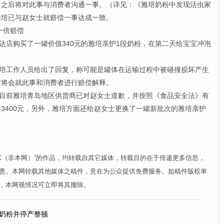
，之后将对此事与消费者沟通一事。（详见：《雅培奶粉中发现活虫家
雅培已与赵女士就赔偿一事达成一致。
十倍赔偿
店购买了一罐价值340元的雅培亲护1段奶粉，在第二天给宝宝冲泡
培工作人员给出了回复，称可能是罐体在运输过程中被碰撞损坏产生
后将会就此事和消费者进行赔偿解释。
目前雅培青岛地区供货商已对赵女士道歉，并按照《食品安全法》有
3400元，另外，雅培方面还给赵女士更换了一罐新批次的雅培亲护
XX（非本网）”的作品，均转载自其它媒体，转载目的在于传递更多信息，
责。本网转载其他媒体之稿件，意在为公众提供免费服务。如稿件版权单
，本网视情况可立即将其撤除。
格奶粉并停产整顿