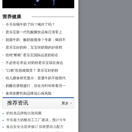
营养健康
今天你喝牛奶了吗？喝对了吗？
君乐宝新一代乳酸菌饮品每日清零上
脱脂牛奶、酸奶能瘦身？专家：喝得不
君乐宝好奶粉，宝宝转奶期的好搭档
拒绝“断粮” 君乐宝国际品质奶粉在
不必舍近求远 好奶粉君乐宝就在身边
“口粮”告急难囤货？ 君乐宝好奶粉
幼儿膳食研究显示：普通牛奶不能替代
奶酪在唐朝盛行，但在当时却有着另一
食用发酵乳制品降冠心病风险
推荐资讯
奶粉老品牌检出致病菌
华东最大奶酪加工工厂建成，预计今年
食品安全法迎来修订 拟将婴幼儿配方