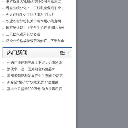
俄罗斯最大乳制品控股公司开始通过
乳企业绩分化：二三线乳企业绩下滑，
今天你喝牛奶了吗？喝对了吗？
农业农村部答复关于将饲用小黑麦纳
国家统计局：上半年牛奶产量同比增长
三只松鼠进入乳饮赛道
奶粉业价格战持续苦盼触底，下半年市
热门新闻
牛奶产能过剩波及上下游，奶农纷纷“
澳优拿下这一国外知名奶酪品牌
潘刚带领伊利发展产业生态圈 带动更
新希望“菌小方”双效来袭！“益生菌
嘉吉公司捐赠100万元 助力甘肃积石