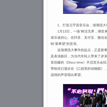
1、打造元宇宙音乐会，借潮流大
1月13日，一场“鲜活无界，潮音来袭
滚乐迷的心。在抖音、支付宝、微信全
响“新希望”的音浪。
这场潮流大事件的起点，正是新希望
及表演曲目，为当代年轻人带来了岁
首劲爆的《Disco time》开启
带粉丝们漫步在《口袋里的动物园》，
温情的声音唱出希望。