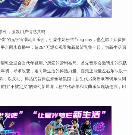
事件，激发用户情感共鸣
”的元宇宙潮流音乐会，引爆牛奶粉丝节big day，也点燃了众多摇
平台同步直播中，超254万观众观看和新希望乳业一起，为新生活唱
乳业迎合当代年轻用户所爱的营销布局。首先音乐会邀请来的乐队
末年初，寻求改变，走向新生活的鲜活力量。摇滚正能量左右乐队以一
音乐会狂欢，以灵动、鲜活的音律点燃全场氛围；新生代另类摇滚布偶乐队则
前往“不被定义”的奇幻新世界；粉丝代表羊和大曲乐队现场连线，用