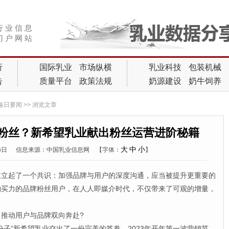
行 业 信 息
门 户 网 站
析
国际乳业
市场纵横
乳业科技
包装机械
告
质量平台
政策法规
奶源建设
奶牛饲养
每日要闻
>> 浏览文章
粉丝？新希望乳业献出粉丝运营进阶秘籍
大
中
小
16日
信息来源：中国乳业信息网
【字体：
】
起了一个共识：加强品牌与用户的深度沟通，应当被提升更重要的
购买力的品牌粉丝用户，在人人即媒介时代，不仅带来了可观的增量，
。
推动用户与品牌双向奔赴?
”新希望乳业交出了一份完美的答卷。2023年开年第一波营销节