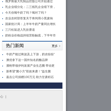
俄罗斯最大乳制品控股公司开始通过
乳企业绩分化：二三线乳企业绩下滑，
今天你喝牛奶了吗？喝对了吗？
农业农村部答复关于将饲用小黑麦纳
国家统计局：上半年牛奶产量同比增长
三只松鼠进入乳饮赛道
奶粉业价格战持续苦盼触底，下半年市
热门新闻
牛奶产能过剩波及上下游，奶农纷纷“
澳优拿下这一国外知名奶酪品牌
潘刚带领伊利发展产业生态圈 带动更
新希望“菌小方”双效来袭！“益生菌
嘉吉公司捐赠100万元 助力甘肃积石
中心 |