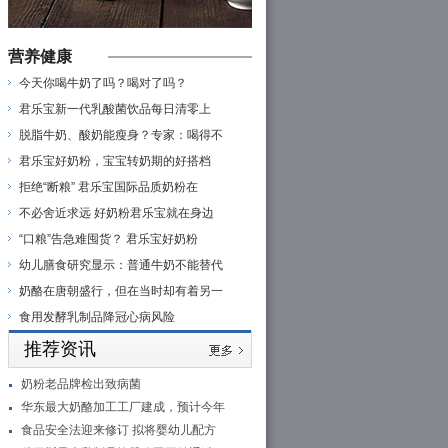
营养健康
今天你喝牛奶了吗？喝对了吗？
君乐宝新一代乳酸菌饮品每日清零上
脱脂牛奶、酸奶能瘦身？专家：喝得不
君乐宝好奶粉，宝宝转奶期的好搭档
拒绝“断粮” 君乐宝国际品质奶粉在
不必舍近求远 好奶粉君乐宝就在身边
“口粮”告急难囤货？ 君乐宝好奶粉
幼儿膳食研究显示：普通牛奶不能替代
奶酪在唐朝盛行，但在当时却有着另一
食用发酵乳制品降冠心病风险
推荐资讯
奶粉老品牌检出致病菌
华东最大奶酪加工工厂建成，预计今年
食品安全法迎来修订 拟将婴幼儿配方