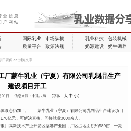
行 业 信 息
门 户 网 站
析
国际乳业
市场纵横
乳业科技
包装机械
告
质量平台
政策法规
奶源建设
奶牛饲养
每日要闻
>> 浏览文章
工厂蒙牛乳业（宁夏）有限公司乳制品生产
建设项目开工
大
中
小
9月01日
信息来源：中建八局
【字体：
】
液态奶加工厂——蒙牛乳业（宁夏）有限公司乳制品生产建设项目
70亿元，可解决直接、间接就业3000余人。
川高新技术产业开发区临港产业园，厂区占地面积约589亩，一期