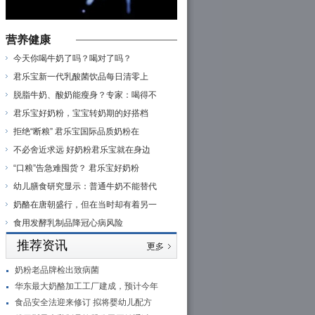
营养健康
今天你喝牛奶了吗？喝对了吗？
君乐宝新一代乳酸菌饮品每日清零上
脱脂牛奶、酸奶能瘦身？专家：喝得不
君乐宝好奶粉，宝宝转奶期的好搭档
拒绝“断粮” 君乐宝国际品质奶粉在
不必舍近求远 好奶粉君乐宝就在身边
“口粮”告急难囤货？ 君乐宝好奶粉
幼儿膳食研究显示：普通牛奶不能替代
奶酪在唐朝盛行，但在当时却有着另一
食用发酵乳制品降冠心病风险
推荐资讯
奶粉老品牌检出致病菌
华东最大奶酪加工工厂建成，预计今年
食品安全法迎来修订 拟将婴幼儿配方