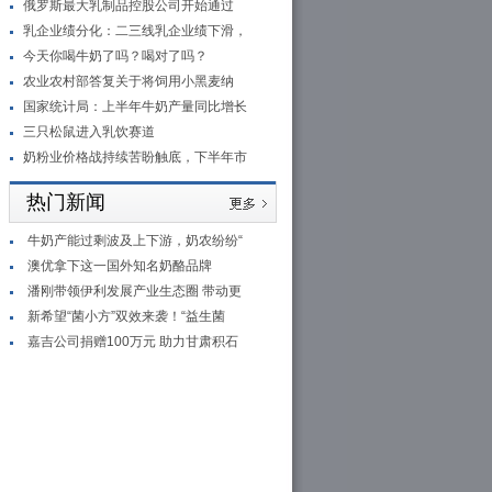
俄罗斯最大乳制品控股公司开始通过
乳企业绩分化：二三线乳企业绩下滑，
今天你喝牛奶了吗？喝对了吗？
农业农村部答复关于将饲用小黑麦纳
国家统计局：上半年牛奶产量同比增长
三只松鼠进入乳饮赛道
奶粉业价格战持续苦盼触底，下半年市
热门新闻
牛奶产能过剩波及上下游，奶农纷纷“
澳优拿下这一国外知名奶酪品牌
潘刚带领伊利发展产业生态圈 带动更
新希望“菌小方”双效来袭！“益生菌
嘉吉公司捐赠100万元 助力甘肃积石