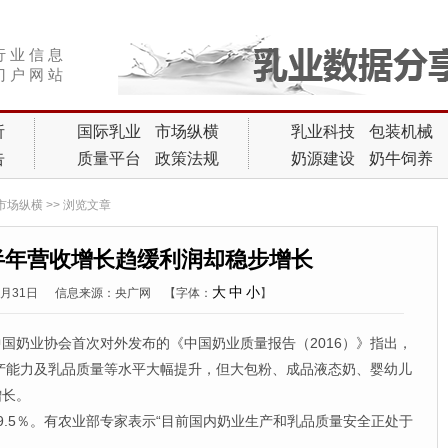
行 业 信 息
门 户 网 站
析
国际乳业
市场纵横
乳业科技
包装机械
告
质量平台
政策法规
奶源建设
奶牛饲养
市场纵横
>> 浏览文章
半年营收增长趋缓利润却稳步增长
大
中
小
0月31日
信息来源：央广网
【字体：
】
奶业协会首次对外发布的《中国奶业质量报告（2016）》指出，
生产能力及乳品质量等水平大幅提升，但大包粉、成品液态奶、婴幼儿
增长。
5％。有农业部专家表示“目前国内奶业生产和乳品质量安全正处于