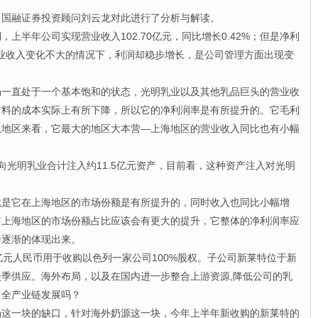
国融证券投资顾问刘云龙对此进行了分析与解读。
半年公司实现营业收入102.70亿元，同比增长0.42%；但是净利
。在营业收入变化不大的情况下，利润却稳步增长，是公司管理方面出现变
直处于一个基本饱和的状态，光明乳业以及其他乳品巨头的营业收
材料的成本实际上有所下降，所以它的净利润率是有所提升的。它毛利
从地区来看，它最大的地区大本营—上海地区的营业收入同比也有小幅
明乳业合计注入约11.5亿元资产，目前看，这种资产注入对光明
它在上海地区的市场份额是有所提升的，同时收入也同比小幅增
它上海地区的市场份额占比应该会有更大的提升，它整体的净利润率应
会逐渐的体现出来。
元人民币用于收购以色列一家公司100%股权。子公司新莱特位于新
季供应。海外布局，以及在国内进一步整合上游资源,降低公司的乳
了全产业链发展吗？
一块的缺口，针对海外奶源这一块，今年上半年新收购的新莱特的