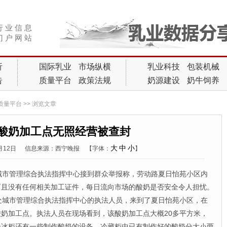
行 业 信 息
门 户 网 站
析
国际乳业
市场纵横
乳业科技
包装机械
告
质量平台
政策法规
奶源建设
奶牛饲养
质量平台
>> 浏览文章
酸奶加工点无照经营被查封
大
中
小
9月12日
信息来源：西宁晚报
【字体：
】
市管理综合执法指挥中心接到群众举报称，劳动路夏日怡苑小区内
而且没有任何相关加工证件，每日流向市场的酸奶是否安全令人担忧。
城市管理综合执法指挥中心的执法人员，来到了夏日怡苑小区，在
奶加工点。执法人员在现场看到，该酸奶加工点大概20多平方米，
个冰柜还有一些制作酸奶的设备。冷藏柜中已有制作好的酸奶分大小两