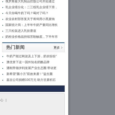
俄罗斯最大乳制品控股公司开始通过
乳企业绩分化：二三线乳企业绩下滑，
今天你喝牛奶了吗？喝对了吗？
农业农村部答复关于将饲用小黑麦纳
国家统计局：上半年牛奶产量同比增长
三只松鼠进入乳饮赛道
奶粉业价格战持续苦盼触底，下半年市
热门新闻
牛奶产能过剩波及上下游，奶农纷纷“
澳优拿下这一国外知名奶酪品牌
潘刚带领伊利发展产业生态圈 带动更
新希望“菌小方”双效来袭！“益生菌
嘉吉公司捐赠100万元 助力甘肃积石
中心 |