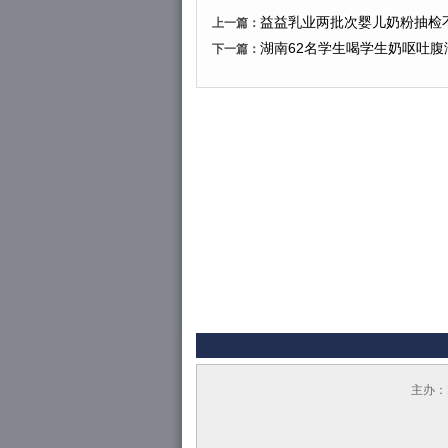
益益乳业两批次婴儿奶粉抽检
上一篇：
湖南62名学生喝学生奶呕吐腹
下一篇：
主办：