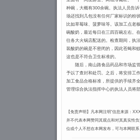
种碗，大概有300余碗。执法人员告
场还找到几包没有任何厂家标识的粉
比如草莓味、菠萝味等。该加工点老
碗酸奶，最近每日在三四百碗左右。
往各大火锅店配送的。检查期间，执
装酸奶的碗是不密闭的，因此苍蝇和
这也是不符合卫生标准的。
随后，南山路食品药品和市场监管所
予以了查封和处罚。之后，将安排工
加工食品合格标准，所提供的手续齐
管理综合执法指挥中心的执法人员将
【免责声明】凡本网注明“信息来源：X
并不代表本网赞同其观点和对其真实性负
位或个人不想在本网发布，可与本网联系