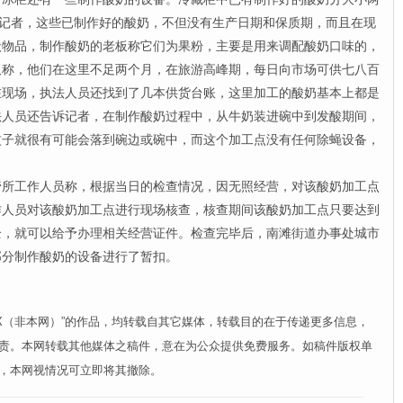
诉记者，这些已制作好的酸奶，不但没有生产日期和保质期，而且在现
状物品，制作酸奶的老板称它们为果粉，主要是用来调配酸奶口味的，
板称，他们在这里不足两个月，在旅游高峰期，每日向市场可供七八百
在现场，执法人员还找到了几本供货台账，这里加工的酸奶基本上都是
法人员还告诉记者，在制作酸奶过程中，从牛奶装进碗中到发酸期间，
蚊子就很有可能会落到碗边或碗中，而这个加工点没有任何除蝇设备，
工作人员称，根据当日的检查情况，因无照经营，对该酸奶加工点
作人员对该酸奶加工点进行现场核查，核查期间该酸奶加工点只要达到
全，就可以给予办理相关经营证件。检查完毕后，南滩街道办事处城市
部分制作酸奶的设备进行了暂扣。
XX（非本网）”的作品，均转载自其它媒体，转载目的在于传递更多信息，
责。本网转载其他媒体之稿件，意在为公众提供免费服务。如稿件版权单
，本网视情况可立即将其撤除。