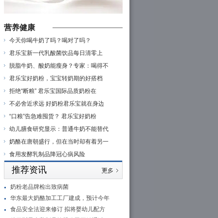
营养健康
今天你喝牛奶了吗？喝对了吗？
君乐宝新一代乳酸菌饮品每日清零上
脱脂牛奶、酸奶能瘦身？专家：喝得不
君乐宝好奶粉，宝宝转奶期的好搭档
拒绝“断粮” 君乐宝国际品质奶粉在
不必舍近求远 好奶粉君乐宝就在身边
“口粮”告急难囤货？ 君乐宝好奶粉
幼儿膳食研究显示：普通牛奶不能替代
奶酪在唐朝盛行，但在当时却有着另一
食用发酵乳制品降冠心病风险
推荐资讯
奶粉老品牌检出致病菌
华东最大奶酪加工工厂建成，预计今年
食品安全法迎来修订 拟将婴幼儿配方