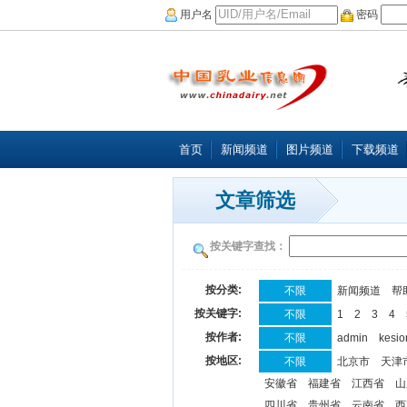
用户名
密码
首页
新闻频道
图片频道
下载频道
文章筛选
按关键字查找：
按分类:
不限
新闻频道
帮
按关键字:
不限
1
2
3
4
按作者:
不限
admin
kesio
按地区:
不限
北京市
天津
安徽省
福建省
江西省
山
四川省
贵州省
云南省
西