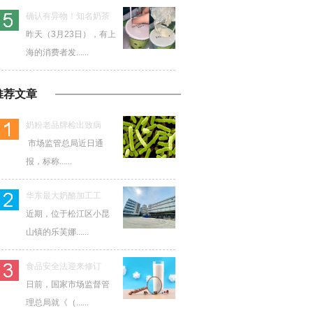
确认有异物！知名奶茶
昨天（3月23日），有上
海的消费者发......
推荐文章
奶粉老品牌检出致病
市场监管总局近日通
报，标称......
华东最大奶酪加工工
近期，位于松江区小昆
山镇的乐芙娜......
食品安全法迎来修订
日前，国家市场监督管
理总局就《（......