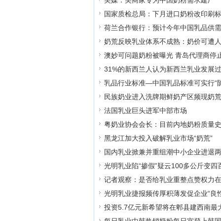
美媒：美商家专为中国奶粉需求建厂
国家质检总局：下月进口奶粉改印刷
荷兰合作银行：预计今年中国乳品供需
奶荒反映乳业体系不成熟：奶价可遭
澳妙可问题奶粉被曝光 青岛代理商停
31%的新西兰人认为新西兰乳业发展
乳品行业标准—中国乳品标准可实行“
民族奶业进入洗牌期鲜奶产区频现奶
法国乳业巨头进军中部市场
粤奶业协会会长：目前内地奶粉质量
黑龙江加大投入破解乳业市场“奶荒”
国内乳业掀兼并重组潮中小企业进退
光明乳业陷“掺假”疑云100多公斤变四
记者观察：是否给乳业重整点赞权力
光明乳业捷报频传厚积薄发促企业“良性
投资5.7亿元新希望将在郫县建西南最