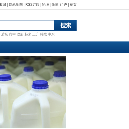
收藏
|
网站地图
|
RSS订阅
|
论坛
|
微博
|
门户
|
黄页
汗
质疑
府中
政府
起来
上升
持续
中东