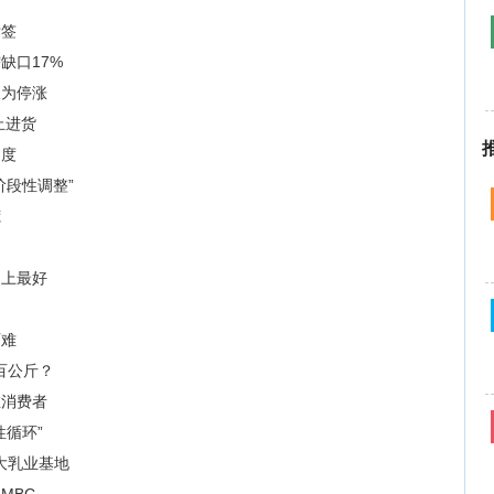
标签
缺口17%
人为停涨
止进货
过度
阶段性调整”
荒
史上最好
两难
百公斤？
在消费者
循环”
大乳业基地