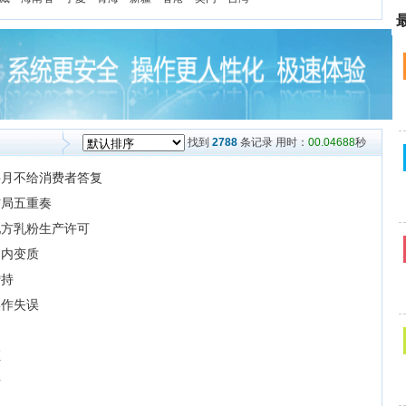
找到
2788
条记录 用时：
00.04688
秒
半月不给消费者答复
布局五重奏
配方乳粉生产许可
期内变质
增持
操作失误
证
告