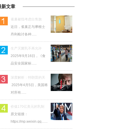
最新文章
雀巢被指考虑出售旗
近日，雀巢正与摩根士
丹利检讨各种......
生产灭菌乳不再允许
2025年9月16日，《食
品安全国家标......
深度解析：特朗普的关
2025年4月5日，美国将
对所有......
价值170亿美元的乳制
原文链接：
https://mp.weixin.qq.......