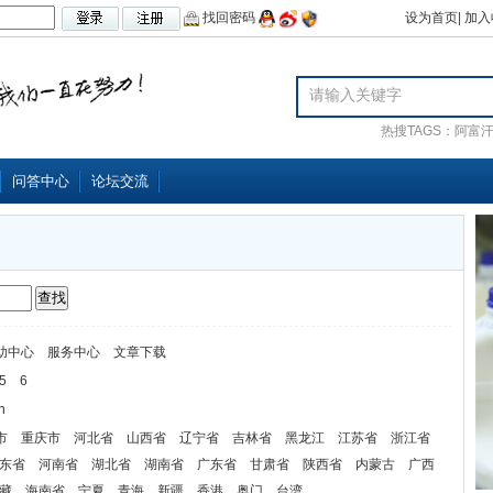
找回密码
设为首页
|
加入
热搜TAGS：
阿富
问答中心
论坛交流
助中心
服务中心
文章下载
5
6
n
市
重庆市
河北省
山西省
辽宁省
吉林省
黑龙江
江苏省
浙江省
东省
河南省
湖北省
湖南省
广东省
甘肃省
陕西省
内蒙古
广西
藏
海南省
宁夏
青海
新疆
香港
奥门
台湾