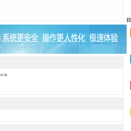
日
.la