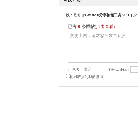
以下是对
[
js web2.0分享按钮工具 v0.1
]
的评
已有
0
条跟帖
(点击查看)
用户名：
注册
认证码：
同时转播到我的微博