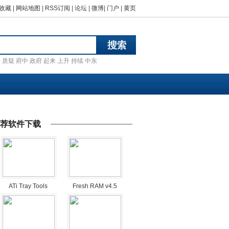
收藏
|
网站地图
|
RSS订阅
|
论坛
|
微博
|
门户
|
黄页
汗
质疑
府中
政府
起来
上升
持续
中东
荐软件下载
ATi Tray Tools
Fresh RAM v4.5