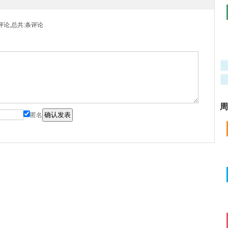
论,总共:
条评论
周
匿名