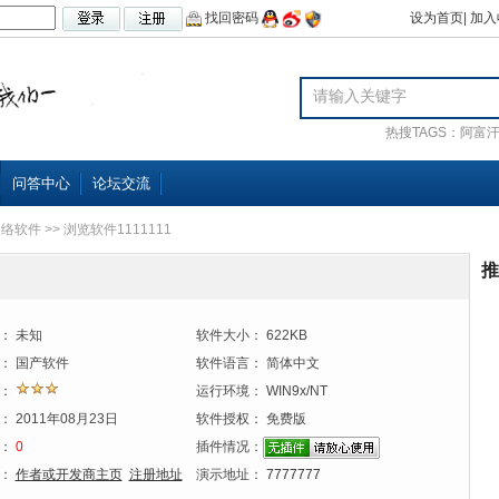
找回密码
设为首页
|
加入
热搜TAGS：
阿富
问答中心
论坛交流
网络软件
>> 浏览软件1111111
推
：
未知
软件大小：
622KB
：
国产软件
软件语言：
简体中文
：
运行环境：
WIN9x/NT
：
2011年08月23日
软件授权：
免费版
：
0
插件情况：
：
作者或开发商主页
注册地址
演示地址：
7777777