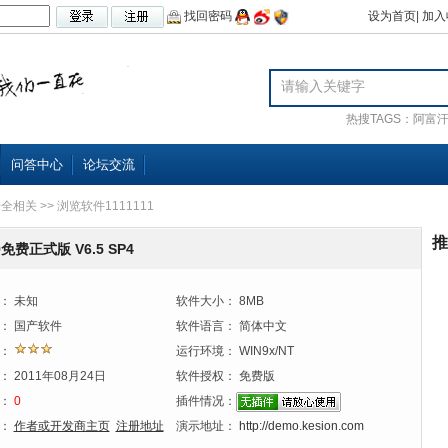
找回密码
设为首页
|
加入
热搜TAGS：
阿富
问答中心
论坛交流
安全相关
>> 浏览软件1111111
推
829免费正式版 V6.5 SP4
：
未知
软件大小：
8MB
：
国产软件
软件语言：
简体中文
：
运行环境：
WIN9x/NT
：
2011年08月24日
软件授权：
免费版
：
0
插件情况：
：
作者或开发商主页
注册地址
演示地址：
http://demo.kesion.com