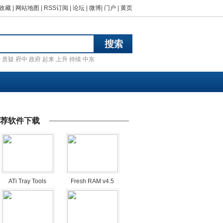
收藏
|
网站地图
|
RSS订阅
|
论坛
|
微博
|
门户
|
黄页
汗
质疑
府中
政府
起来
上升
持续
中东
荐软件下载
ATi Tray Tools
Fresh RAM v4.5