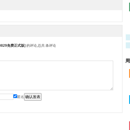
ild 0829免费正式版
]
的评论,总共:
条评论
周
匿名