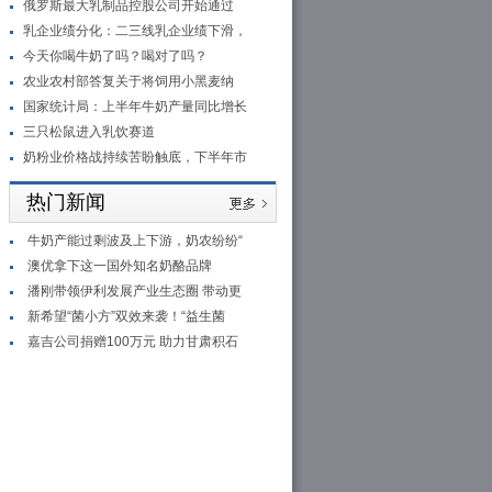
俄罗斯最大乳制品控股公司开始通过
乳企业绩分化：二三线乳企业绩下滑，
今天你喝牛奶了吗？喝对了吗？
农业农村部答复关于将饲用小黑麦纳
国家统计局：上半年牛奶产量同比增长
三只松鼠进入乳饮赛道
奶粉业价格战持续苦盼触底，下半年市
热门新闻
牛奶产能过剩波及上下游，奶农纷纷“
澳优拿下这一国外知名奶酪品牌
潘刚带领伊利发展产业生态圈 带动更
新希望“菌小方”双效来袭！“益生菌
嘉吉公司捐赠100万元 助力甘肃积石