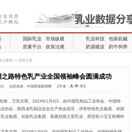
行 业 信 息
门 户 网 站
析
国际乳业
市场纵横
乳业科技
包装机械
告
质量平台
政策法规
奶源建设
奶牛饲养
每日要闻
>> 浏览文章
绸之路特色乳产业全国领袖峰会圆满成功
大
中
小
09日
信息来源：中国西南新闻网
【字体：
】
，万里共荣。2024年1月6日，由中国乳制品工业协会、中国特
奶业协会、陕西省乳制品安全生产协会指导，伊犁特色乳业集团、丝路
路乳业集团、丝路乳业集团、新疆丝路之星乳业、西安驼小宝互联网科
共荣。2024年1月6日，由中国乳制品工业协会、中国特种乳骆