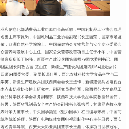
和信息化部消费品工业司原司长高延敏，中国乳制品工业协会原理
会名誉主席宋昆岗，中国乳制品工业协会副秘书长王丽荣，国家市场监
刘敏，欧洲自然科学院院士、中国保健协会食物营养与安全专业委员会
公众营养与发展中心主任、国家公众营养改善项目主任于小冬，中国营
健康所所长丁钢强，新疆生产建设兵团第四师79团党委副书记、团
9团副团长阿孜古丽·艾山江，新疆生产建设兵团第四师64团党委书
四师64团委常委、副团长谭仕勇，西北农林科技大学食品科学与工
毛学英，新疆生产建设兵团陕西商会会长王选锋，新疆建设兵团电视台
鲁木齐市奶业协会博士研究生、副研究员蔡扩军，陕西师范大学食品工
省食品科学技术学会常务副理事、陕西科技大学食品学院教授舒国伟，
王伟民，陕西省乳制品安全生产协会副秘书长张拱哲，甘肃亚克牧业发
代表叶帝力董事长，中央国学频道《魅力国学》栏目编导宋楠，中国商
究院副院长盛辉，陕西广电融媒体集团电视剧制作中心主任丑兵，西安
，著名青年导演、西安天天影业集团董事长王鑫，体操项目世界冠军、