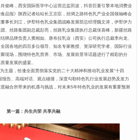
长肖俊峰，西安国际医学中心运营总监田波，抖音巨量引擎本地消费业
国食品报》陕西记者站站长王京臣，丝绸之路特色乳产业全国领袖峰会
团董事长刘江，伊犁特色乳业集团战略发展部总经理魏文涛，伊犁伊力
集团、丝路集团副总裁彭亮，丝路乳业集团执行总裁张喜峰，新疆丝路
团结牌品牌负责人窦相如、唐布拉乳业（西安）公司执行总裁李向龙、
自全国各地的四百多位领导、知名专家教授、资深研究学者、国际行业
齐聚现场，围绕特色乳营养、市场、发展前景等话题进行了精彩的分
高质量发展的盛宴。
4”为主题，恰逢全面贯彻落实党的二十大精神和推动乳业发展“十四
据报告、高端对话、观点碰撞，深度勾勒特色乳行业发展趋势及发力
度融合所带来的机遇与挑战，对未来5年特色乳业的发展有重要预测
第一篇：共生共荣 共享共融