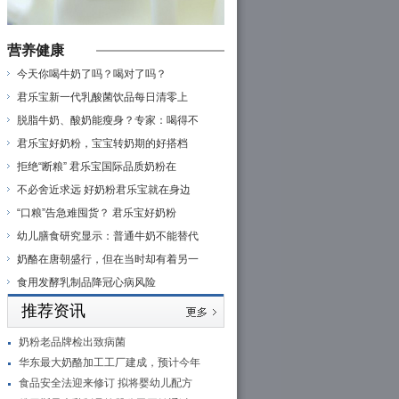
营养健康
今天你喝牛奶了吗？喝对了吗？
君乐宝新一代乳酸菌饮品每日清零上
脱脂牛奶、酸奶能瘦身？专家：喝得不
君乐宝好奶粉，宝宝转奶期的好搭档
拒绝“断粮” 君乐宝国际品质奶粉在
不必舍近求远 好奶粉君乐宝就在身边
“口粮”告急难囤货？ 君乐宝好奶粉
幼儿膳食研究显示：普通牛奶不能替代
奶酪在唐朝盛行，但在当时却有着另一
食用发酵乳制品降冠心病风险
推荐资讯
奶粉老品牌检出致病菌
华东最大奶酪加工工厂建成，预计今年
食品安全法迎来修订 拟将婴幼儿配方