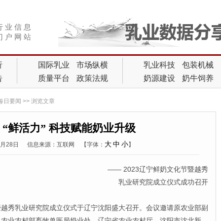
行 业 信 息
门 户 网 站
析
国际乳业
市场纵横
乳业科技
包装机械
告
质量平台
政策法规
奶源建设
奶牛饲养
每日要闻
>> 浏览文章
 “鲜活力” 科技赋能奶业升级
大
中
小
6月28日
信息来源：互联网
【字体：
】
—— 2023辽宁鲜奶文化节暨越秀
乳业研究院成立仪式成功召开
暨越秀乳业研究院成立仪式于辽宁沈阳盛大召开。会议邀请原农业部副
，农业农村部畜牧兽医局奶业处、辽宁省农业农村厅、沈阳市沈北新