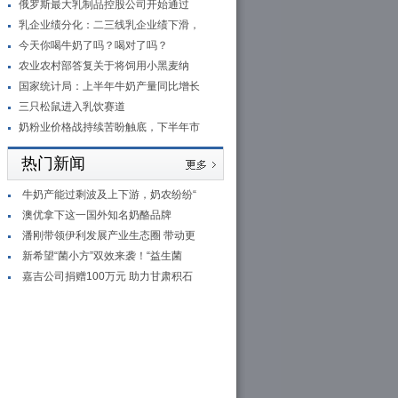
俄罗斯最大乳制品控股公司开始通过
乳企业绩分化：二三线乳企业绩下滑，
今天你喝牛奶了吗？喝对了吗？
农业农村部答复关于将饲用小黑麦纳
国家统计局：上半年牛奶产量同比增长
三只松鼠进入乳饮赛道
奶粉业价格战持续苦盼触底，下半年市
热门新闻
牛奶产能过剩波及上下游，奶农纷纷“
澳优拿下这一国外知名奶酪品牌
潘刚带领伊利发展产业生态圈 带动更
新希望“菌小方”双效来袭！“益生菌
嘉吉公司捐赠100万元 助力甘肃积石