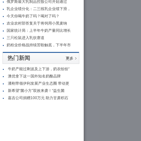
俄罗斯最大乳制品控股公司开始通过
乳企业绩分化：二三线乳企业绩下滑，
今天你喝牛奶了吗？喝对了吗？
农业农村部答复关于将饲用小黑麦纳
国家统计局：上半年牛奶产量同比增长
三只松鼠进入乳饮赛道
奶粉业价格战持续苦盼触底，下半年市
热门新闻
牛奶产能过剩波及上下游，奶农纷纷“
澳优拿下这一国外知名奶酪品牌
潘刚带领伊利发展产业生态圈 带动更
新希望“菌小方”双效来袭！“益生菌
嘉吉公司捐赠100万元 助力甘肃积石