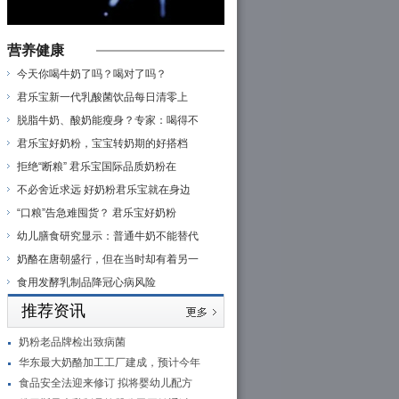
营养健康
今天你喝牛奶了吗？喝对了吗？
君乐宝新一代乳酸菌饮品每日清零上
脱脂牛奶、酸奶能瘦身？专家：喝得不
君乐宝好奶粉，宝宝转奶期的好搭档
拒绝“断粮” 君乐宝国际品质奶粉在
不必舍近求远 好奶粉君乐宝就在身边
“口粮”告急难囤货？ 君乐宝好奶粉
幼儿膳食研究显示：普通牛奶不能替代
奶酪在唐朝盛行，但在当时却有着另一
食用发酵乳制品降冠心病风险
推荐资讯
奶粉老品牌检出致病菌
华东最大奶酪加工工厂建成，预计今年
食品安全法迎来修订 拟将婴幼儿配方