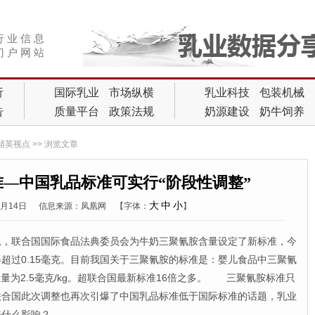
行 业 信 息
门 户 网 站
析
国际乳业
市场纵横
乳业科技
包装机械
告
质量平台
政策法规
奶源建设
奶牛饲养
精英视点
>> 浏览文章
—中国乳品标准可实行“阶段性调整”
大
中
小
3月14日
信息来源：凤凰网
【字体：
】
消息，联合国国际食品法典委员会为牛奶三聚氰胺含量设定了新标准，今
超过0.15毫克。目前我国关于三聚氰胺的标准是：婴儿食品中三聚氰
限量为2.5毫克/kg。超联合国最新标准16倍之多。 三聚氰胺标准只
联合国此次调整也再次引爆了中国乳品标准低于国际标准的话题，乳业
来什么影响？