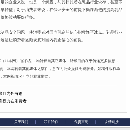
不足的企业来说，也是一个解脱，与其挣扎着在乳品行业求存，甚至不
及早转型；对于消费者来说，在保证安全的前提下循序渐进的提高乳品
场价格波动要好得多。
品安全问题，使消费者对国内乳企的信心指数降至冰点。乳品行业
，这是让消费者逐渐恢复对国内乳企信心的前提。
XX（非本网）”的作品，均转载自其它媒体，转载目的在于传递更多信息，
责。本网转载其他媒体之稿件，意在为公众提供免费服务。如稿件版权单
，本网视情况可立即将其撤除。
涨且内外有别
赞权力在消费者
关于我们
|
联系我们
|
免责声明
|
友情链接