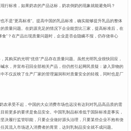
照现行标准，如果奶农的产品达标，奶农倒奶的现象就能避免吗？
不是“更高标准”。提高中国的乳品标准，确实能够提升乳品的整体
发的质量问题。在奶源充足的情况下企业能货比三家，提高标准后，在
择食”？在产品出现质量问题时，企业是否会隐瞒不报，仍存侥幸心
其购买的光明“优倍”产品存在质量问题。虽然光明乳业很快回应，
用碱水，并宣布召回全部相关产品，但仍然引起网民质疑：渗入异物的
其中不仅反映了生产厂家的管理漏洞和对质量安全的轻视，同时也是厂
奶农承受不起，中国的大众消费市场也远没有达到对乳品高品质的需
但目前更多的要求是食品安全。中国乳制品标准低于国际标准是事实，
门坚决履行监管职能，只要企业做好源头治理，只要某些企业不抱有侥
是任其流入市场进入消费者的胃里，达到乳制品安全就不成问题。