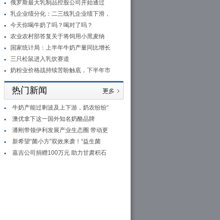
俄罗斯最大乳制品控股公司开始通过
乳企业绩分化：二三线乳企业绩下滑，
今天你喝牛奶了吗？喝对了吗？
农业农村部答复关于将饲用小黑麦纳
国家统计局：上半年牛奶产量同比增长
三只松鼠进入乳饮赛道
奶粉业价格战持续苦盼触底，下半年市
热门新闻
牛奶产能过剩波及上下游，奶农纷纷“
澳优拿下这一国外知名奶酪品牌
潘刚带领伊利发展产业生态圈 带动更
新希望“菌小方”双效来袭！“益生菌
嘉吉公司捐赠100万元 助力甘肃积石