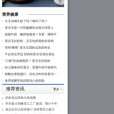
营养健康
今天你喝牛奶了吗？喝对了吗？
君乐宝新一代乳酸菌饮品每日清零上
脱脂牛奶、酸奶能瘦身？专家：喝得不
君乐宝好奶粉，宝宝转奶期的好搭档
拒绝“断粮” 君乐宝国际品质奶粉在
不必舍近求远 好奶粉君乐宝就在身边
“口粮”告急难囤货？ 君乐宝好奶粉
幼儿膳食研究显示：普通牛奶不能替代
奶酪在唐朝盛行，但在当时却有着另一
食用发酵乳制品降冠心病风险
推荐资讯
奶粉老品牌检出致病菌
华东最大奶酪加工工厂建成，预计今年
食品安全法迎来修订 拟将婴幼儿配方