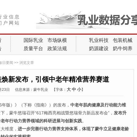
行 业 信 息
门 户 网 站
析
国际乳业
市场纵横
乳业科技
包装机械
告
质量平台
政策法规
奶源建设
奶牛饲养
每日要闻
>> 浏览文章
装焕新发布，引领中老年精准营养赛道
大
中
小
6月23日
信息来源：蒙牛乳业
【字体：
】
6年版）》（下称《指南》）的发布，
中老年肌肉健康及行动能力维
下，蒙牛悠瑞召开“617梅西亮相战暨悠瑞骨力新品发布会”，
发布升
中老年行动力营养领域的科研进展与创新实践
。
大维度，
进一步完善行动力营养支持体系，体现了蒙牛立足健康老龄
果转化的实践探索
。