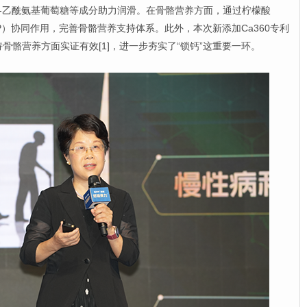
乙酰氨基葡萄糖等成分助力润滑。在骨骼营养方面，通过柠檬酸
P）协同作用，完善骨骼营养支持体系。此外，本次新添加Ca360专利
持骨骼营养方面实证有效[1]，进一步夯实了“锁钙”这重要一环。