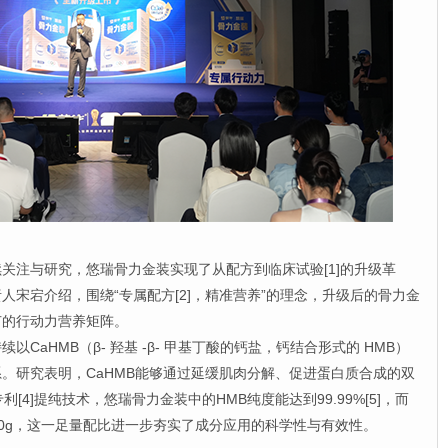
注与研究，悠瑞骨力金装实现了从配方到临床试验[1]的升级革
人宋宕介绍，围绕“专属配方[2]，精准营养”的理念，升级后的骨力金
节的行动力营养矩阵。
HMB（β- 羟基 -β- 甲基丁酸的钙盐，钙结合形式的 HMB）
。研究表明，CaHMB能够通过延缓肌肉分解、促进蛋白质合成的双
[4]提纯技术，悠瑞骨力金装中的HMB纯度能达到99.99%[5]，而
/100g，这一足量配比进一步夯实了成分应用的科学性与有效性。