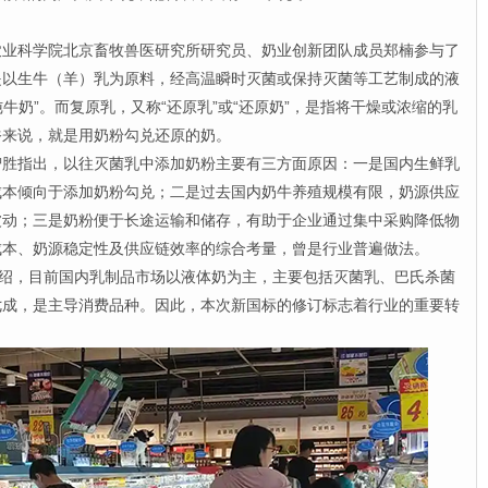
科学院北京畜牧兽医研究所研究员、奶业创新团队成员郑楠参与了
是以生牛（羊）乳为原料，经高温瞬时灭菌或保持灭菌等工艺制成的液
纯牛奶”。而复原乳，又称“还原乳”或“还原奶”，是指将干燥或浓缩的乳
俗来说，就是用奶粉勾兑还原的奶。
指出，以往灭菌乳中添加奶粉主要有三方面原因：一是国内生鲜乳
成本倾向于添加奶粉勾兑；二是过去国内奶牛养殖规模有限，奶源供应
波动；三是奶粉便于长途运输和储存，有助于企业通过集中采购降低物
成本、奶源稳定性及供应链效率的综合考量，曾是行业普遍做法。
绍，目前国内乳制品市场以液体奶为主，主要包括灭菌乳、巴氏杀菌
七成，是主导消费品种。因此，本次新国标的修订标志着行业的重要转