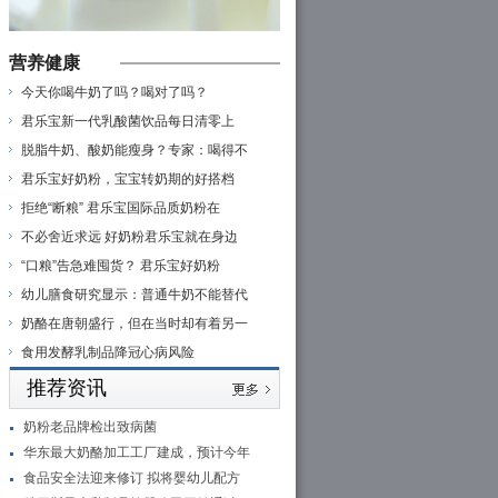
营养健康
今天你喝牛奶了吗？喝对了吗？
君乐宝新一代乳酸菌饮品每日清零上
脱脂牛奶、酸奶能瘦身？专家：喝得不
君乐宝好奶粉，宝宝转奶期的好搭档
拒绝“断粮” 君乐宝国际品质奶粉在
不必舍近求远 好奶粉君乐宝就在身边
“口粮”告急难囤货？ 君乐宝好奶粉
幼儿膳食研究显示：普通牛奶不能替代
奶酪在唐朝盛行，但在当时却有着另一
食用发酵乳制品降冠心病风险
推荐资讯
奶粉老品牌检出致病菌
华东最大奶酪加工工厂建成，预计今年
食品安全法迎来修订 拟将婴幼儿配方