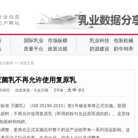
行 业 信 息
门 户 网 站
析
国际乳业
市场纵横
乳业科技
包装机械
告
质量平台
政策法规
奶源建设
奶牛饲养
每日要闻
>> 浏览文章
灭菌乳不再允许使用复原乳
大
中
小
9月08日
信息来源：大众日报
【字体：
】
准 灭菌乳》（GB 25190-2010）第1号修改单将正式实施。新国
为原料，不再允许使用复原乳（即用奶粉勾兑还原而成的奶）。这意味
更加新鲜和纯粹。
整，更将在正式实施后对整个奶业产业链带来一系列深远影响。这
记者采访了行业专家、生产企业、业内人士以及消费者。