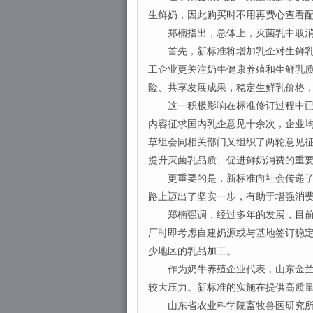
生鲜奶，因此购买时不用再费心查看配
郑楠指出，总体上，灭菌乳中取消复
首先，新标准将增加乳企对生鲜乳的
工企业更关注奶牛健康养殖和生鲜乳
险、共享发展成果，稳定生鲜乳价格
这一积极影响在标准修订过程中已得
内容征求国内乳企意见十余次，企业均
草组会同相关部门又组织了两轮意见
提升灭菌乳品质、促进鲜奶消费的重
更重要的是，新标准向社会传递了明
路上迈出了坚实一步，有助于增强消
郑楠强调，经过多年的发展，目前我
厂时即考虑自建奶源或与基地签订稳
少地区的乳品加工。
作为奶牛养殖企业代表，山东金兰乳
较大压力。新标准的实施在提供高质
山东省农业科学院畜牧兽医研究所研