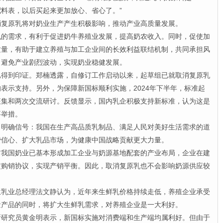
料表，以后买起来更加放心、省心了。”
原乳将对奶业生产产生积极影响，推动产业高质量发展。
需求，有利于促进奶牛养殖业发展，提高奶农收入。同时，促使加
质量，有助于建立养殖与加工企业间的长效利益联结机制，共同承担风
，避免产业剧烈波动，实现奶业稳健发展。
到印证。郑楠透露，自修订工作启动以来，起草组已就取消复原乳
表示支持。另外，为保障新国标顺利实施，2024年下半年，标准起
征集和两次交流研讨。反馈显示，国内乳企积极支持新标准，认为这是
要举措。
确信号：我国在生产高品质乳制品、满足人民对美好生活需求的道
费信心、扩大乳品市场，为健康中国战略贡献更大力量。
国奶业已基本形成加工企业与奶源基地配套的产业布局，企业在建
定购销协议，实现产销平衡。因此，取消复原乳也不会影响奶源供应较
业总经理法文静认为，近年来生鲜乳价格持续走低，养殖企业承受
量产品的同时，将扩大生鲜乳需求，对养殖企业是一大利好。
究员黄金明表示，新国标实施对消费端和生产端均属利好。但由于