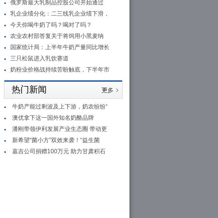
俄罗斯最大乳制品控股公司开始通过
乳企业绩分化：二三线乳企业绩下滑，
今天你喝牛奶了吗？喝对了吗？
农业农村部答复关于将饲用小黑麦纳
国家统计局：上半年牛奶产量同比增长
三只松鼠进入乳饮赛道
奶粉业价格战持续苦盼触底，下半年市
热门新闻
牛奶产能过剩波及上下游，奶农纷纷“
澳优拿下这一国外知名奶酪品牌
潘刚带领伊利发展产业生态圈 带动更
新希望“菌小方”双效来袭！“益生菌
嘉吉公司捐赠100万元 助力甘肃积石