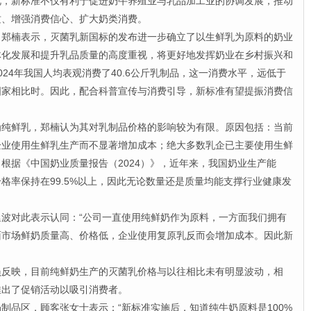
此，新标准不仅有利于促进奶牛养殖业与乳品加工业的协调发展，推动
质、增强消费信心、扩大奶类消费。
楠表示，灭菌乳新国标的发布进一步确立了以生鲜乳为原料的奶业
体化发展和提升乳品质量的高度重视，将更好地发挥奶业在乡村振兴和
24年我国人均表观消费了40.6公斤乳制品，这一消费水平，远低于
国家相比时。因此，配合科普宣传与消费引导，新标准有望提振消费信
鲜乳，郑楠认为其对乳制品价格的影响较为有限。原因包括：当前
企业使用生鲜乳生产而不显著增加成本；绝大多数乳企已主要使用生鲜
根据《中国奶业质量报告（2024）》，近年来，我国奶业生产能
格率保持在99.5%以上，因此无论数量还是质量均能支撑行业健康发
对此表示认同：“公司一直使用纯鲜奶作为原料，一方面我们拥有
面市场鲜奶质量高、价格低，企业使用复原乳反而会增加成本。因此新
映，目前纯鲜奶生产的灭菌乳价格与以往相比未有明显波动，相
推出了促销活动以吸引消费者。
品区，顾客张女士表示：“新标准实施后，知道纯牛奶原料是100%