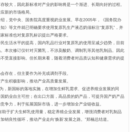
库存较大，因此新标准对产业的影响将是一个渐进、长期向好的过程。
适应新的市场格局。
，党中央、国务院高度重视奶业发展。早在2005年，《国务院办
知》等文件就已明确要求使用复原乳生产液态奶须标注“复原乳”，并
国家标准也对复原乳标识提出严格要求。
生活水平的提高，国内乳品行业对复原乳的使用呈减少趋势，目前
品。本次修订仅针对灭菌乳，不涉及酸奶、调制乳等其他乳制品。因此
内不受直接影响。但长期来看，随着消费者对品质认知和健康需求的提
。
会存在，但主要作为补充或调剂手段。
产生积极影响，推动产业高质量发展。
为，新国标的落地实施，在增加生鲜乳需求、促进养殖业发展的同
中国奶业自主可控；在出口方面，高品质的奶产品，可提升国产奶产品
的竞争力，利于拓展国际市场，进一步增加全产业链收益。
助于扩大生鲜乳使用量，稳定养殖企业发展，增强消费者对乳制品
加销良性循环，推动产业走向‘焕新’发展之路。”郑楠总结道。