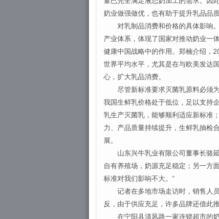
量已完全满足液态奶加工的需求。因
奶业做强做优，也有助于提升乳品品
对乳制品消费和价格的具体影响。郑
产业体系，体现了国家对推动奶业一
健康中国战略中的作用。郑楠介绍，20
世界平均水平，尤其是在与欧美发达
心，扩大乳品消费。
尽管新标准要求灭菌乳原料必须为纯
我国生鲜乳价格处于低位，足以支持
乳生产灭菌乳，能够顺利适应新标准；
力、产品质量持续提升，生鲜乳抽检合
展。
山东兴牛乳业有限公司董事长骆延波
自有养殖场，奶源充足稳定；另一方
标准对我们影响不大。”
记者在多地市场走访时，销售人员反
反，由于供应充足，许多品牌还借此
在宁阳县清风路一家连锁超市的奶制