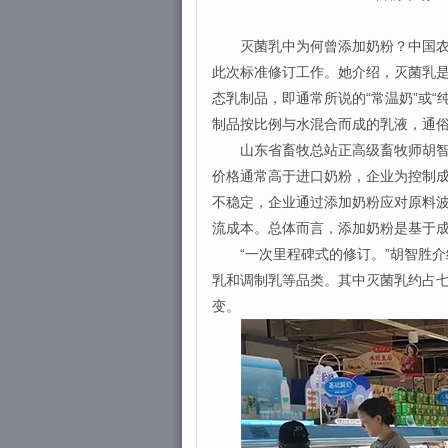
灭菌乳中为何曾添加奶粉？中国农业
此次标准修订工作。她介绍，灭菌乳
态乳制品，即通常所说的“常温奶”或“
制品按比例与水混合而成的乳液，通
山东省畜牧总站正高级畜牧师胡智胜
价格通常高于进口奶粉，企业为控制
不稳定，企业通过添加奶粉应对原料
流成本。总体而言，添加奶粉是基于
“一次里程碑式的修订。”胡智胜介
乳和调制乳等品类。其中灭菌乳约占
变。