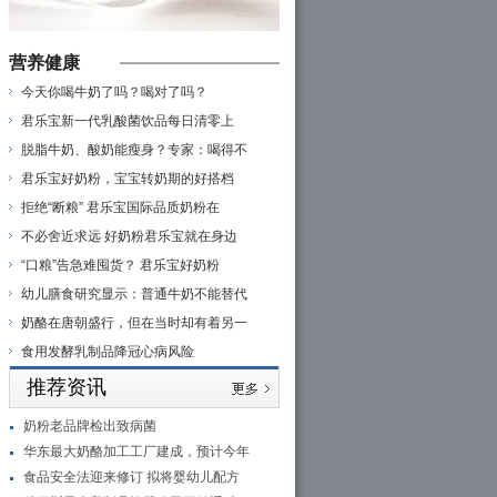
营养健康
今天你喝牛奶了吗？喝对了吗？
君乐宝新一代乳酸菌饮品每日清零上
脱脂牛奶、酸奶能瘦身？专家：喝得不
君乐宝好奶粉，宝宝转奶期的好搭档
拒绝“断粮” 君乐宝国际品质奶粉在
不必舍近求远 好奶粉君乐宝就在身边
“口粮”告急难囤货？ 君乐宝好奶粉
幼儿膳食研究显示：普通牛奶不能替代
奶酪在唐朝盛行，但在当时却有着另一
食用发酵乳制品降冠心病风险
推荐资讯
奶粉老品牌检出致病菌
华东最大奶酪加工工厂建成，预计今年
食品安全法迎来修订 拟将婴幼儿配方