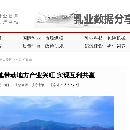
行 业 信 息
门 户 网 站
析
国际乳业
市场纵横
乳业科技
包装机械
告
质量平台
政策法规
奶源建设
奶牛饲养
每日要闻
>> 浏览文章
地带动地方产业兴旺 实现互利共赢
大
中
小
9月08日
信息来源：济宁新闻
【字体：
】