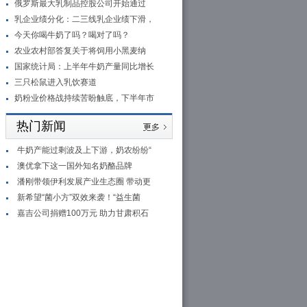
俄罗斯最大乳制品控股公司开始通过
乳企业绩分化：二三线乳企业绩下滑，
今天你喝牛奶了吗？喝对了吗？
农业农村部答复关于将饲用小黑麦纳
国家统计局：上半年牛奶产量同比增长
三只松鼠进入乳饮赛道
奶粉业价格战持续苦盼触底，下半年市
热门新闻
牛奶产能过剩波及上下游，奶农纷纷“
澳优拿下这一国外知名奶酪品牌
潘刚带领伊利发展产业生态圈 带动更
新希望“菌小方”双效来袭！“益生菌
嘉吉公司捐赠100万元 助力甘肃积石