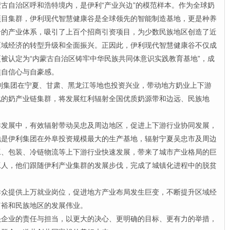
自治区呼和浩特境内，是伊利“产业兴边”的模范样本。作为全球奶
项目集群，伊利现代智慧健康谷是全球领先的智能制造基地，更是种养
合的产业体系，吸引了上百个招商引资项目，为少数民族地区创造了近
区域经济的转型升级和全面振兴。正因此，伊利现代智慧健康谷不仅成
被认定为“内蒙古自治区铸牢中华民族共同体意识实践教育基地”，成
族自信心与自豪感。
利集团在宁夏、甘肃、黑龙江等地也投资兴业，带动地方奶业上下游
化的奶产业链集群，将发展红利辐射全国优质奶源带和边远、民族地
展中，有效辐射带动吴忠及周边地区，促进上下游行业协同发展，
地是伊利集团在外阜投资规模最大的生产基地，辐射宁夏吴忠市及周边
工、包装、冷链物流等上下游行业快速发展，带来了城市产业格局的巨
工人，他们跟随伊利产业集群的发展步伐，完成了城镇化进程中的脱贫
提供上万就业岗位，促进地方产业布局发生巨变，不断提升区域经
富裕和民族地区的发展伟业。
业的责任与担当，以更大的决心、更明确的目标、更有力的举措，