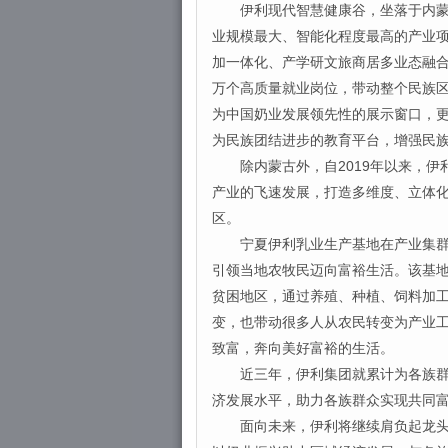
伊利现代智慧健康谷，坐落于内蒙古
业规模最大、智能化程度最高的产业
加一体化、产学研文旅商居多业态融
万个高质量就业岗位，带动整个民族
为中国奶业发展领先性的展示窗口，更
为民族团结进步的教育平台，增强民
除内蒙古外，自2019年以来，伊
产业的飞速发展，打造多维度、立体
区。
宁夏伊利乳业生产基地在产业集群发
引领当地农牧民迈向富裕生活。该基
贫困地区，通过养殖、种植、饲料加
变，也带动很多人从农民转变为产业
致富，奔向美好富裕的生活。
近三年，伊利集团就累计为各族群众
济发展水平，助力各族群众实现共同
面向未来，伊利将继续肩负起龙头企