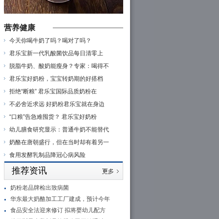
营养健康
今天你喝牛奶了吗？喝对了吗？
君乐宝新一代乳酸菌饮品每日清零上
脱脂牛奶、酸奶能瘦身？专家：喝得不
君乐宝好奶粉，宝宝转奶期的好搭档
拒绝“断粮” 君乐宝国际品质奶粉在
不必舍近求远 好奶粉君乐宝就在身边
“口粮”告急难囤货？ 君乐宝好奶粉
幼儿膳食研究显示：普通牛奶不能替代
奶酪在唐朝盛行，但在当时却有着另一
食用发酵乳制品降冠心病风险
推荐资讯
奶粉老品牌检出致病菌
华东最大奶酪加工工厂建成，预计今年
食品安全法迎来修订 拟将婴幼儿配方