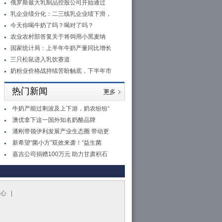
俄罗斯最大乳制品控股公司开始通过
乳企业绩分化：二三线乳企业绩下滑，
今天你喝牛奶了吗？喝对了吗？
农业农村部答复关于将饲用小黑麦纳
国家统计局：上半年牛奶产量同比增长
三只松鼠进入乳饮赛道
奶粉业价格战持续苦盼触底，下半年市
热门新闻
牛奶产能过剩波及上下游，奶农纷纷“
澳优拿下这一国外知名奶酪品牌
潘刚带领伊利发展产业生态圈 带动更
新希望“菌小方”双效来袭！“益生菌
嘉吉公司捐赠100万元 助力甘肃积石
中心 |