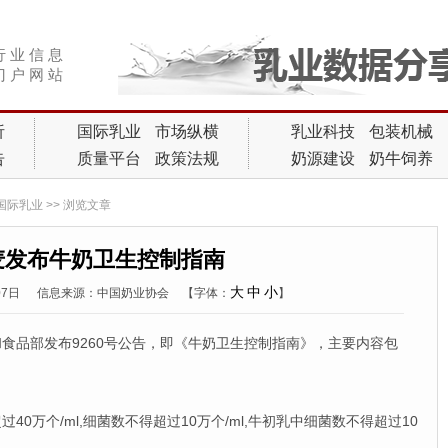
行 业 信 息
门 户 网 站
析
国际乳业
市场纵横
乳业科技
包装机械
告
质量平台
政策法规
奶源建设
奶牛饲养
国际乳业
>> 浏览文章
麦发布牛奶卫生控制指南
大
中
小
月07日
信息来源：中国奶业协会
【字体：
】
和食品部发布9260号公告，即《牛奶卫生控制指南》，主要内容包
万个/ml,细菌数不得超过10万个/ml,牛初乳中细菌数不得超过10