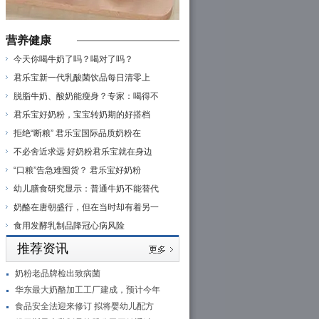
营养健康
今天你喝牛奶了吗？喝对了吗？
君乐宝新一代乳酸菌饮品每日清零上
脱脂牛奶、酸奶能瘦身？专家：喝得不
君乐宝好奶粉，宝宝转奶期的好搭档
拒绝“断粮” 君乐宝国际品质奶粉在
不必舍近求远 好奶粉君乐宝就在身边
“口粮”告急难囤货？ 君乐宝好奶粉
幼儿膳食研究显示：普通牛奶不能替代
奶酪在唐朝盛行，但在当时却有着另一
食用发酵乳制品降冠心病风险
推荐资讯
奶粉老品牌检出致病菌
华东最大奶酪加工工厂建成，预计今年
食品安全法迎来修订 拟将婴幼儿配方