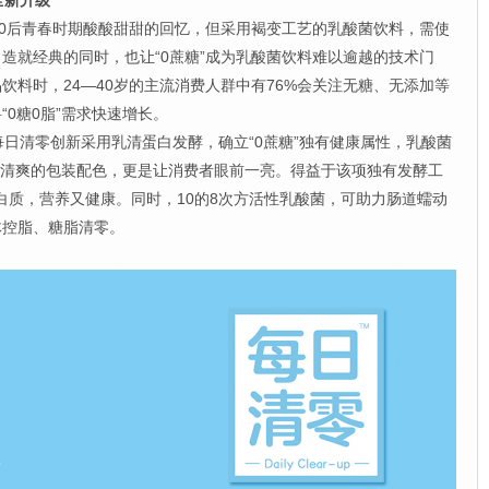
全新升级
0后青春时期酸酸甜甜的回忆，但采用褐变工艺的乳酸菌饮料，需使
造就经典的同时，也让“0蔗糖”成为乳酸菌饮料难以逾越的技术门
饮料时，24—40岁的主流消费人群中有76%会关注无糖、无添加等
0糖0脂”需求快速增长。
清零创新采用乳清蛋白发酵，确立“0蔗糖”独有健康属性，乳酸菌
级，清爽的包装配色，更是让消费者眼前一亮。得益于该项独有发酵工
蛋白质，营养又健康。同时，10的8次方活性乳酸菌，可助力肠道蠕动
体控脂、糖脂清零。