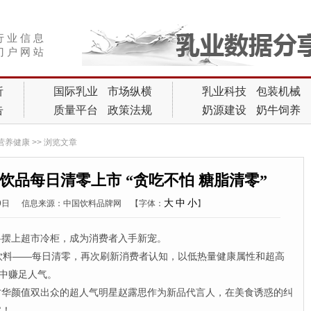
行 业 信 息
门 户 网 站
析
国际乳业
市场纵横
乳业科技
包装机械
告
质量平台
政策法规
奶源建设
奶牛饲养
营养健康
>> 浏览文章
饮品每日清零上市 “贪吃不怕 糖脂清零”
大
中
小
19日
信息来源：中国饮料品牌网
【字体：
】
摆上超市冷柜，成为消费者入手新宠。
料——每日清零，再次刷新消费者认知，以低热量健康属性和超高
中赚足人气。
颜值双出众的超人气明星赵露思作为新品代言人，在美食诱惑的纠
零！