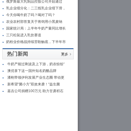
俄罗斯最大乳制品控股公司开始通过
乳企业绩分化：二三线乳企业绩下滑，
今天你喝牛奶了吗？喝对了吗？
农业农村部答复关于将饲用小黑麦纳
国家统计局：上半年牛奶产量同比增长
三只松鼠进入乳饮赛道
奶粉业价格战持续苦盼触底，下半年市
热门新闻
牛奶产能过剩波及上下游，奶农纷纷“
澳优拿下这一国外知名奶酪品牌
潘刚带领伊利发展产业生态圈 带动更
新希望“菌小方”双效来袭！“益生菌
嘉吉公司捐赠100万元 助力甘肃积石