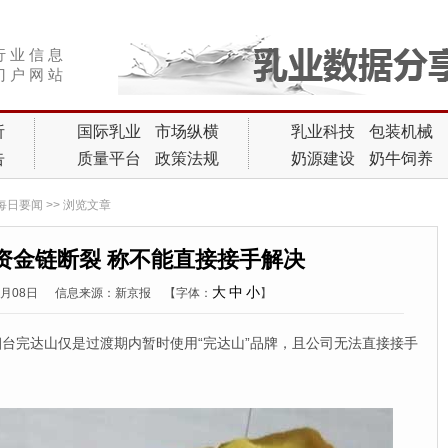
行 业 信 息
门 户 网 站
析
国际乳业
市场纵横
乳业科技
包装机械
告
质量平台
政策法规
奶源建设
奶牛饲养
每日要闻
>> 浏览文章
资金链断裂 称不能直接接手解决
大
中
小
1月08日
信息来源：新京报
【字体：
】
完达山仅是过渡期内暂时使用“完达山”品牌，且公司无法直接接手