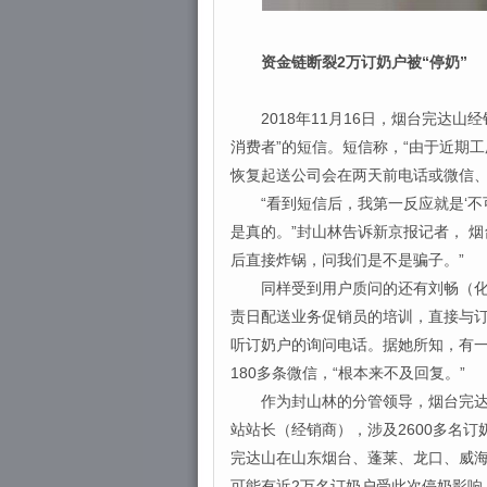
资金链断裂2万订奶户被“停奶”
2018年11月16日，烟台完达山
消费者”的短信。短信称，“由于近期工
恢复起送公司会在两天前电话或微信、
“看到短信后，我第一反应就是‘不
是真的。”封山林告诉新京报记者， 
后直接炸锅，问我们是不是骗子。”
同样受到用户质问的还有刘畅（化名
责日配送业务促销员的培训，直接与订
听订奶户的询问电话。据她所知，有一名
180多条微信，“根本来不及回复。”
作为封山林的分管领导，烟台完达山
站站长（经销商），涉及2600多名订
完达山在山东烟台、蓬莱、龙口、威海
可能有近2万名订奶户受此次停奶影响