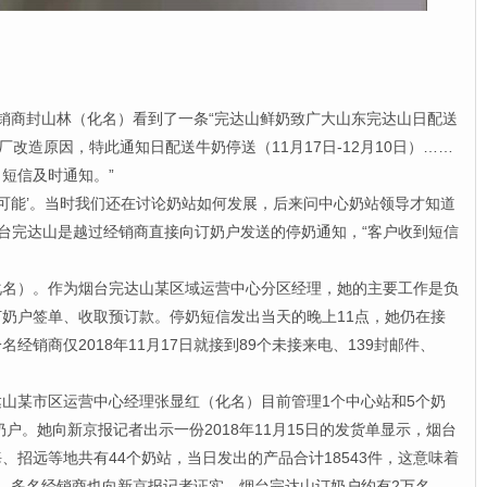
经销商封山林（化名）看到了一条“完达山鲜奶致广大山东完达山日配送
厂改造原因，特此通知日配送牛奶停送（11月17日-12月10日）……
短信及时通知。”
可能’。当时我们还在讨论奶站如何发展，后来问中心奶站领导才知道
烟台完达山是越过经销商直接向订奶户发送的停奶通知，“客户收到短信
）。作为烟台完达山某区域运营中心分区经理，她的主要工作是负
奶户签单、收取预订款。停奶短信发出当天的晚上11点，她仍在接
经销商仅2018年11月17日就接到89个未接来电、139封邮件、
某市区运营中心经理张显红（化名）目前管理1个中心站和5个奶
奶户。她向新京报记者出示一份2018年11月15日的发货单显示，烟台
、招远等地共有44个奶站，当日发出的产品合计18543件，这意味着
。多名经销商也向新京报记者证实，烟台完达山订奶户约有2万名。