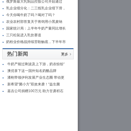
俄罗斯最大乳制品控股公司开始通过
乳企业绩分化：二三线乳企业绩下滑，
今天你喝牛奶了吗？喝对了吗？
农业农村部答复关于将饲用小黑麦纳
国家统计局：上半年牛奶产量同比增长
三只松鼠进入乳饮赛道
奶粉业价格战持续苦盼触底，下半年市
热门新闻
牛奶产能过剩波及上下游，奶农纷纷“
澳优拿下这一国外知名奶酪品牌
潘刚带领伊利发展产业生态圈 带动更
新希望“菌小方”双效来袭！“益生菌
嘉吉公司捐赠100万元 助力甘肃积石