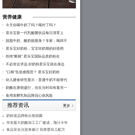
营养健康
今天你喝牛奶了吗？喝对了吗？
君乐宝新一代乳酸菌饮品每日清零上
脱脂牛奶、酸奶能瘦身？专家：喝得不
君乐宝好奶粉，宝宝转奶期的好搭档
拒绝“断粮” 君乐宝国际品质奶粉在
不必舍近求远 好奶粉君乐宝就在身边
“口粮”告急难囤货？ 君乐宝好奶粉
幼儿膳食研究显示：普通牛奶不能替代
奶酪在唐朝盛行，但在当时却有着另一
食用发酵乳制品降冠心病风险
推荐资讯
奶粉老品牌检出致病菌
华东最大奶酪加工工厂建成，预计今年
食品安全法迎来修订 拟将婴幼儿配方