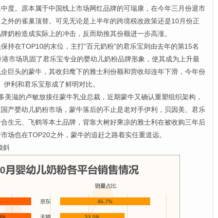
集中度。原本属于中国线上市场网红品牌的可瑞康，在今年三月份退市
之外的雀巢顶替。可见无论是上半年的跨境税改政策还是10月份正
品牌奶粉造成实际上的冲击，反而助推其份额进一步高涨。
在TOP10的末位，主打“百元奶粉”的君乐宝则由去年的第15名
香港市场巩固了君乐宝专业的婴幼儿奶粉品牌形象，使其成为上升最
乳企巨头的蒙牛，其收归麾下的雅士利份额和营收却连年下滑，今年份
美、伊利和君乐宝形成了鲜明对比。
美滋的卢敏放接任蒙牛乳业总裁，近期蒙牛又确认重塑组织架构，
在国产婴幼儿奶粉市场，蒙牛落后的不止是老对手伊利，贝因美、君乐
于合生元、飞鹤等本土品牌，背靠大树好乘凉的雅士利在被收购三年后
市场也在TOP20之外，蒙牛的追赶之路着实任重道远。
倾斜