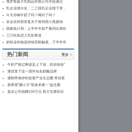
俄罗斯最大乳制品控股公司开始通过
乳企业绩分化：二三线乳企业绩下滑，
今天你喝牛奶了吗？喝对了吗？
农业农村部答复关于将饲用小黑麦纳
国家统计局：上半年牛奶产量同比增长
三只松鼠进入乳饮赛道
奶粉业价格战持续苦盼触底，下半年市
热门新闻
牛奶产能过剩波及上下游，奶农纷纷“
澳优拿下这一国外知名奶酪品牌
潘刚带领伊利发展产业生态圈 带动更
新希望“菌小方”双效来袭！“益生菌
嘉吉公司捐赠100万元 助力甘肃积石