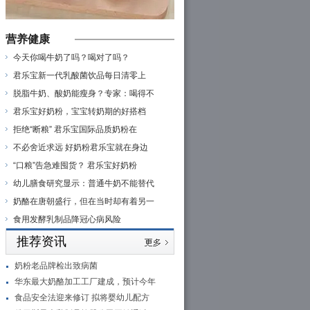
营养健康
今天你喝牛奶了吗？喝对了吗？
君乐宝新一代乳酸菌饮品每日清零上
脱脂牛奶、酸奶能瘦身？专家：喝得不
君乐宝好奶粉，宝宝转奶期的好搭档
拒绝“断粮” 君乐宝国际品质奶粉在
不必舍近求远 好奶粉君乐宝就在身边
“口粮”告急难囤货？ 君乐宝好奶粉
幼儿膳食研究显示：普通牛奶不能替代
奶酪在唐朝盛行，但在当时却有着另一
食用发酵乳制品降冠心病风险
推荐资讯
奶粉老品牌检出致病菌
华东最大奶酪加工工厂建成，预计今年
食品安全法迎来修订 拟将婴幼儿配方