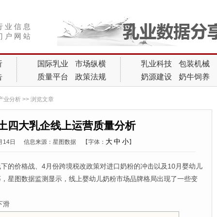
行 业 信 息
门 户 网 站
析
国际乳业
市场纵横
乳业科技
包装机械
告
质量平台
政策法规
奶源建设
奶牛饲养
产业分析
>> 浏览文章
年本土四大乳企线上运营质量分析
大
中
小
2月14日
信息来源：星图数据
【字体：
】
的价格战、4月份跨境税改政策对进口奶粉的冲击以及10月婴幼儿
荡，星图数据监测显示，线上婴幼儿奶粉市场品牌格局出现了一些变
下滑