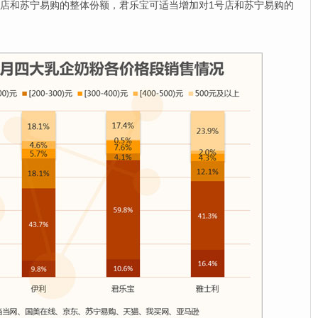
1号店和苏宁易购的整体份额，君乐宝可适当增加对1号店和苏宁易购的