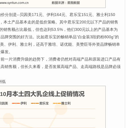
别是--贝因美171元、伊利164元、君乐宝151元、雅士利150
上，本土产品基本走的是低价策略。其中君乐宝200元以下产品的销售
品的销售额占比最低，但也达到53.5%，他们300元以上的产品基本为
牌突围的好方法。比如君乐宝的畅销单品“白金装3段奶粉800g”的
贝因美、伊利、雅士利，还高于雅培、诺优能、美赞臣等外资品牌畅销单
售爆发。
一片消费升级的趋势下，消费者仍然对高端产品和原装进口产品有
提高销售额，但长久来看，是否发展高端产品、走高端路线是品牌必须
例低