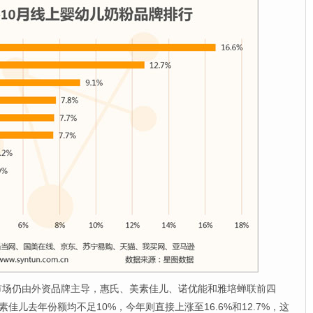
市场仍由外资品牌主导，惠氏、美素佳儿、诺优能和雅培蝉联前四
佳儿去年份额均不足10%，今年则直接上涨至16.6%和12.7%，这