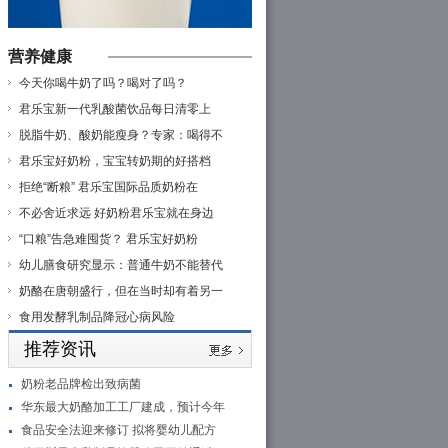
营养健康
今天你喝牛奶了吗？喝对了吗？
君乐宝新一代乳酸菌饮品每日清零上
脱脂牛奶、酸奶能瘦身？专家：喝得不
君乐宝好奶粉，宝宝转奶期的好搭档
拒绝“断粮” 君乐宝国际品质奶粉在
不必舍近求远 好奶粉君乐宝就在身边
“口粮”告急难囤货？ 君乐宝好奶粉
幼儿膳食研究显示：普通牛奶不能替代
奶酪在唐朝盛行，但在当时却有着另一
食用发酵乳制品降冠心病风险
推荐资讯
奶粉老品牌检出致病菌
华东最大奶酪加工工厂建成，预计今年
食品安全法迎来修订 拟将婴幼儿配方