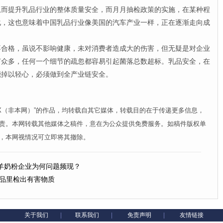
从而提升乳品行业的整体质量安全，而月月抽检政策的实施，在某种程
化，这也意味着中国乳品行业像美国的汽车产业一样，正在逐渐走向成
格，虽说不影响健康，未对消费者造成大的伤害，但无疑是对企业
节众多，任何一个细节的疏忽都容易引起菌落总数超标。乳品安全，在
能掉以轻心，必须做到全产业链安全。
XX（非本网）”的作品，均转载自其它媒体，转载目的在于传递更多信息，
责。本网转载其他媒体之稿件，意在为公众提供免费服务。如稿件版权单
，本网视情况可立即将其撤除。
羊奶粉企业为何问题频现？
产品里检出有害物质
关于我们
|
联系我们
|
免责声明
|
友情链接