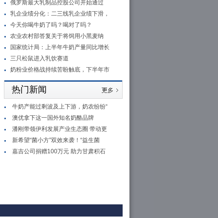
俄罗斯最大乳制品控股公司开始通过
乳企业绩分化：二三线乳企业绩下滑，
今天你喝牛奶了吗？喝对了吗？
农业农村部答复关于将饲用小黑麦纳
国家统计局：上半年牛奶产量同比增长
三只松鼠进入乳饮赛道
奶粉业价格战持续苦盼触底，下半年市
热门新闻
牛奶产能过剩波及上下游，奶农纷纷“
澳优拿下这一国外知名奶酪品牌
潘刚带领伊利发展产业生态圈 带动更
新希望“菌小方”双效来袭！“益生菌
嘉吉公司捐赠100万元 助力甘肃积石