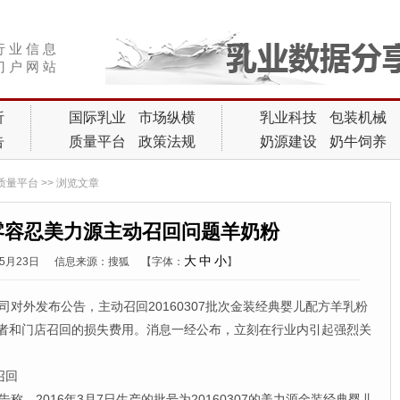
行 业 信 息
门 户 网 站
析
国际乳业
市场纵横
乳业科技
包装机械
告
质量平台
政策法规
奶源建设
奶牛饲养
质量平台
>> 浏览文章
零容忍美力源主动召回问题羊奶粉
大
中
小
05月23日
信息来源：搜狐
【字体：
】
对外发布公告，主动召回20160307批次金装经典婴儿配方羊乳粉
消费者和门店召回的损失费用。消息一经公布，立刻在行业内引起强烈关
召回
称，2016年3月7日生产的批号为20160307的美力源金装经典婴儿