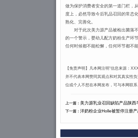
做为保护消费者安全的第一道门栏，
度上，必然导致今后乳品召回的常态
熟化、完善化。
对于此次美力源产品被检出菌落不合
的一个警示，婴幼儿配方奶粉生产环
任何时候都不能松懈，任何环节都不
【免责声明】凡本网注明“信息来源：X
并不代表本网赞同其观点和对其真实性负
位或个人不想在本网发布，可与本网联系
美力源乳业召回缺陷产品陕西
上一篇：
洋奶粉企业Holle被暂停注册
下一篇：