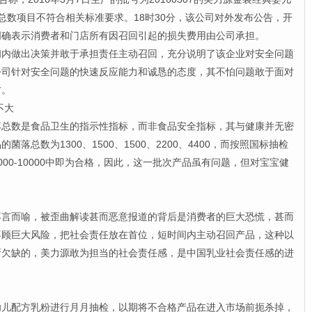
落总数项目不符合相关标准要求。18时30分，该公司对外发布公告，开
明确表示消费者和门店所有因召回引起的损失费用由公司承担。
做出决策并敢于承担责任主动召回，充分说明了该企业对安全问题
公司针对安全问题的快速反应能力和诚恳的态度，其不怕问题敢于面对
方。
不大
数是食品卫生的指示性指标，而非食品安全指标，其与健康并无密
落总数为1300、1500、1500、2200、4400，而按照国标抽检
00-10000中即为合格，因此，这一批次产品虽有问题，但对宝宝健
而喻，被歪曲解读甚而恶意报道的背后是消费者的巨大恐慌，甚而
不顾巨大风险，把社会责任放在首位，短时间内主动召回产品，这种以
所欠缺的，美力源敢为担当的社会责任感，是中国乳业社会责任感的进
配方乳粉进行月月抽检，以期将不合格产品在进入市场前扼杀掉，