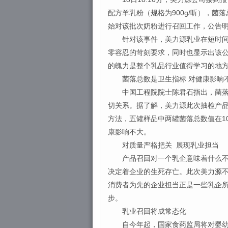
配方羊乳粉（规格为900g/听），菌
始对该批次奶粉进行召回工作，公告
针对该事件，美力源乳业在短时间内
零容忍的苛刻要求，同时也显示出该
的魄力是整个乳品行业值得学习的地
菌落总数是卫生指标 对健康影响
中国工程院院士陈君石指出，菌落总
切关系。据了解，美力源此次抽检产品的菌
方法，五罐样品中两罐菌落总数值在10
康影响不大。
对质量严格把关 展现乳业担当
产品召回对一个乳企意味着什么不言
决定着企业的生死存亡。此次美力源
消费者为先的企业担当正是一些乳企
步。
乳业召回将成常态化
自今年起，国家食药监局将对婴幼儿